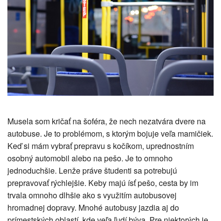
Musela som kričať na šoféra, že nech nezatvára dvere na
autobuse. Je to problémom, s ktorým bojuje veľa mamičiek.
Keď si mám vybrať prepravu s kočíkom, uprednostním
osobný automobil alebo na pešo. Je to omnoho
jednoduchšie. Lenže práve študenti sa potrebujú
prepravovať rýchlejšie. Keby majú ísť pešo, cesta by im
trvala omnoho dlhšie ako s využitím autobusovej
hromadnej dopravy. Mnohé autobusy jazdia aj do
prímestských oblastí, kde veľa ľudí býva.
Pre niektorých je