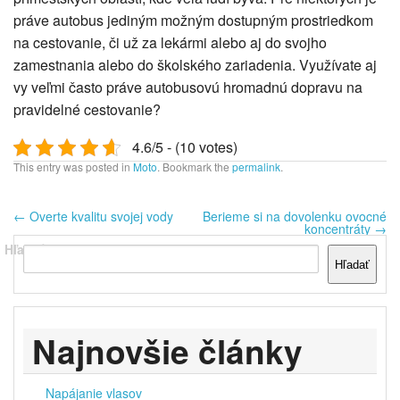
práve autobus jediným možným dostupným prostriedkom
na cestovanie, či už za lekármi alebo aj do svojho
zamestnania alebo do školského zariadenia. Využívate aj
vy veľmi často práve autobusovú hromadnú dopravu na
pravidelné cestovanie?
4.6/5 - (10 votes)
This entry was posted in
Moto
. Bookmark the
permalink
.
←
Overte kvalitu svojej vody
Berieme si na dovolenku ovocné
koncentráty
→
Hľadať
Hľadať
Najnovšie články
Napájanie vlasov