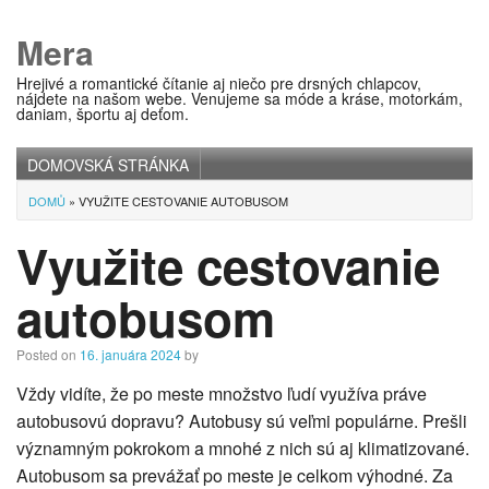
Mera
Hrejivé a romantické čítanie aj niečo pre drsných chlapcov,
nájdete na našom webe. Venujeme sa móde a kráse, motorkám,
daniam, športu aj deťom.
DOMOVSKÁ STRÁNKA
Main menu
DOMŮ
»
VYUŽITE CESTOVANIE AUTOBUSOM
Využite cestovanie
autobusom
Posted on
16. januára 2024
by
Vždy vidíte, že po meste množstvo ľudí využíva práve
autobusovú dopravu? Autobusy sú veľmi populárne. Prešli
významným pokrokom a mnohé z nich sú aj klimatizované.
Autobusom sa prevážať po meste je celkom výhodné. Za