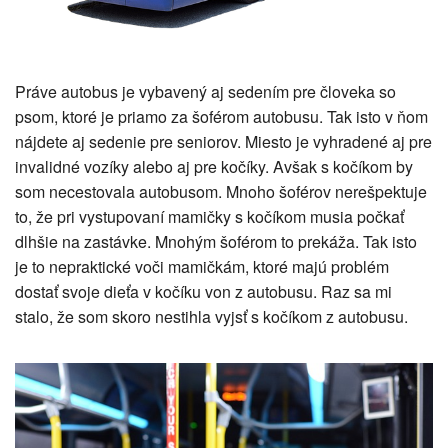
Práve autobus je vybavený aj sedením pre človeka so
psom, ktoré je priamo za šoférom autobusu. Tak isto v ňom
nájdete aj sedenie pre seniorov. Miesto je vyhradené aj pre
invalidné vozíky alebo aj pre kočíky. Avšak s kočíkom by
som necestovala autobusom. Mnoho šoférov nerešpektuje
to, že pri vystupovaní mamičky s kočíkom musia počkať
dlhšie na zastávke. Mnohým šoférom to prekáža. Tak isto
je to nepraktické voči mamičkám, ktoré majú problém
dostať svoje dieťa v kočíku von z autobusu. Raz sa mi
stalo, že som skoro nestihla vyjsť s kočíkom z autobusu.