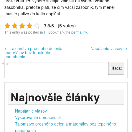
určite vráti. Pri výbere si dajte záležať na výbere veľkého
zásobníka, pretože platí, že čím väčší zásobník, tým menej
musíte palivo do kotla dopĺňať.
3.8/5 - (5 votes)
This entry was posted in
IT
. Bookmark the
permalink
.
←
Tajomstvo presného delenia
Napájanie vlasov
→
materiálov bez tepelného
namáhania
Hľadať
Hľadať
Najnovšie články
Napájanie vlasov
Vykurovanie domácnosti
Tajomstvo presného delenia materiálov bez tepelného
namáhania