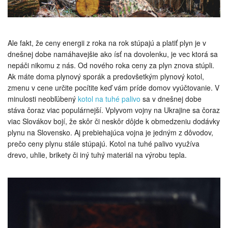
Ale fakt, že ceny energii z roka na rok stúpajú a platiť plyn je v
dnešnej dobe namáhavejšie ako ísť na dovolenku, je vec ktorá sa
nepáči nikomu z nás. Od nového roka ceny za plyn znova stúpli.
Ak máte doma plynový sporák a predovšetkým plynový kotol,
zmenu v cene určite pocítite keď vám príde domov vyúčtovanie. V
minulosti neobľúbený
kotol na tuhé palivo
sa v dnešnej dobe
stáva čoraz viac populárnejší. Vplyvom vojny na Ukrajine sa čoraz
viac Slovákov bojí, že skôr či neskôr dôjde k obmedzeniu dodávky
plynu na Slovensko. Aj prebiehajúca vojna je jedným z dôvodov,
prečo ceny plynu stále stúpajú. Kotol na tuhé palivo využíva
drevo, uhlie, brikety či iný tuhý materiál na výrobu tepla.