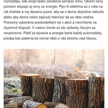
rozmýšľajú, kde svoje ťažko zarobené peniaze minú. Okrem ceny
potravín stúpajú aj ceny za energie. Plyn či elektrina sú z roka na
rok drahšie a my dávame pozor, aby sa v dome zbytočne nekúrilo
alebo aby doma nebol zapnutý televízor ak sa nikto nedíva.
Potraviny vyberáme predovšetkým tie v akcií a nemíňame na
zbytočné hlúposti. V našom živote sú ale výdavky, ktorým sa
nevyhneme. Platiť za bývanie a energie berie každý automaticky,
predsa bez platenia by nemal nikto z nás strechu nad hlavou.