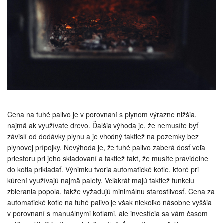
Cena na tuhé palivo je v porovnaní s plynom výrazne nižšia,
najmä ak využívate drevo. Ďalšia výhoda je, že nemusíte byť
závislí od dodávky plynu a je vhodný taktiež na pozemky bez
plynovej prípojky. Nevýhoda je, že tuhé palivo zaberá dosť veľa
priestoru pri jeho skladovaní a taktiež fakt, že musíte pravidelne
do kotla prikladať. Výnimku tvoria automatické kotle, ktoré pri
kúrení využívajú najmä palety. Veľakrát majú taktiež funkciu
zbierania popola, takže vyžadujú minimálnu starostlivosť. Cena za
automatické kotle na tuhé palivo je však niekoľko násobne vyššia
v porovnaní s manuálnymi kotlami, ale investícia sa vám časom