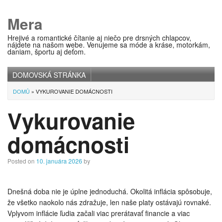
Mera
Hrejivé a romantické čítanie aj niečo pre drsných chlapcov,
nájdete na našom webe. Venujeme sa móde a kráse, motorkám,
daniam, športu aj deťom.
DOMOVSKÁ STRÁNKA
Main menu
DOMŮ
»
VYKUROVANIE DOMÁCNOSTI
Vykurovanie
domácnosti
Posted on
10. januára 2026
by
Dnešná doba nie je úplne jednoduchá. Okolitá inflácia spôsobuje,
že všetko naokolo nás zdražuje, len naše platy ostávajú rovnaké.
Vplyvom inflácie ľudia začali viac prerátavať financie a viac