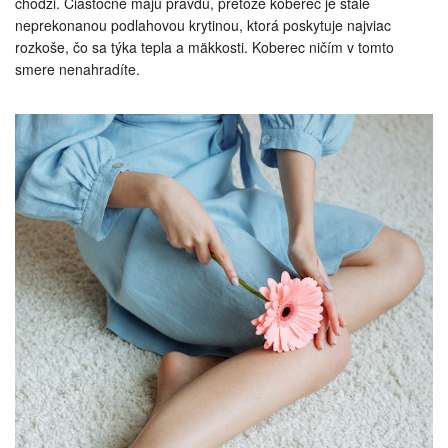
chôdzi. Čiastočne majú pravdu, pretože koberec je stále
neprekonanou podlahovou krytinou, ktorá poskytuje najviac
rozkoše, čo sa týka tepla a mäkkosti. Koberec ničím v tomto
smere nenahradíte.