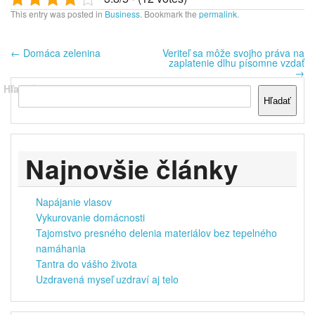
This entry was posted in
Business
. Bookmark the
permalink
.
←
Domáca zelenina
Veriteľ sa môže svojho práva na
zaplatenie dlhu písomne vzdať
→
Hľadať
Hľadať
Najnovšie články
Napájanie vlasov
Vykurovanie domácnosti
Tajomstvo presného delenia materiálov bez tepelného
namáhania
Tantra do vášho života
Uzdravená myseľ uzdraví aj telo