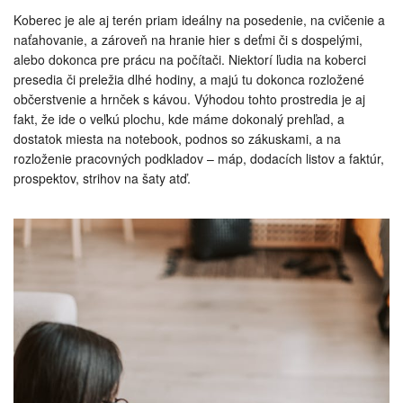
Koberec je ale aj terén priam ideálny na posedenie, na cvičenie a
naťahovanie, a zároveň na hranie hier s deťmi či s dospelými,
alebo dokonca pre prácu na počítači. Niektorí ľudia na koberci
presedia či preležia dlhé hodiny, a majú tu dokonca rozložené
občerstvenie a hrnček s kávou. Výhodou tohto prostredia je aj
fakt, že ide o veľkú plochu, kde máme dokonalý prehľad, a
dostatok miesta na notebook, podnos so zákuskami, a na
rozloženie pracovných podkladov – máp, dodacích listov a faktúr,
prospektov, strihov na šaty atď.