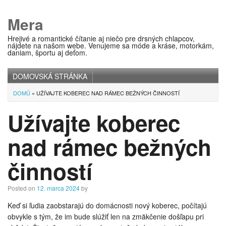
Mera
Hrejivé a romantické čítanie aj niečo pre drsných chlapcov,
nájdete na našom webe. Venujeme sa móde a kráse, motorkám,
daniam, športu aj deťom.
DOMOVSKÁ STRÁNKA
Main menu
DOMŮ
»
UŽÍVAJTE KOBEREC NAD RÁMEC BEŽNÝCH ČINNOSTÍ
Užívajte koberec
nad rámec bežných
činností
Posted on
12. marca 2024
by
Keď si ľudia zaobstarajú do domácnosti nový koberec, počítajú
obvykle s tým, že im bude slúžiť len na zmäkčenie došľapu pri