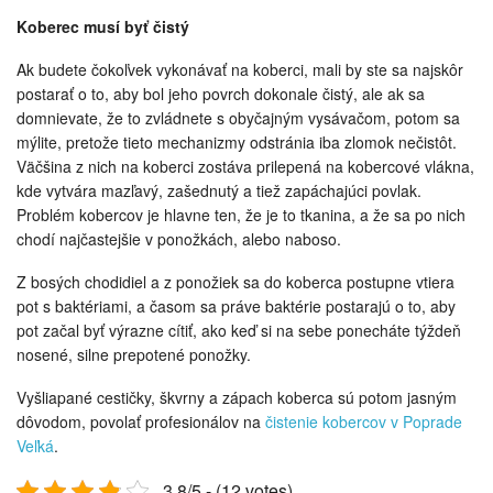
Koberec musí byť čistý
Ak budete čokoľvek vykonávať na koberci, mali by ste sa najskôr
postarať o to, aby bol jeho povrch dokonale čistý, ale ak sa
domnievate, že to zvládnete s obyčajným vysávačom, potom sa
mýlite, pretože tieto mechanizmy odstránia iba zlomok nečistôt.
Väčšina z nich na koberci zostáva prilepená na kobercové vlákna,
kde vytvára mazľavý, zašednutý a tiež zapáchajúci povlak.
Problém kobercov je hlavne ten, že je to tkanina, a že sa po nich
chodí najčastejšie v ponožkách, alebo naboso.
Z bosých chodidiel a z ponožiek sa do koberca postupne vtiera
pot s baktériami, a časom sa práve baktérie postarajú o to, aby
pot začal byť výrazne cítiť, ako keď si na sebe ponecháte týždeň
nosené, silne prepotené ponožky.
Vyšliapané cestičky, škvrny a zápach koberca sú potom jasným
dôvodom, povolať profesionálov na
čistenie kobercov v Poprade
Veľká
.
3.8/5 - (12 votes)