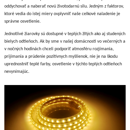
oddychovať a naberať novú životodarnú silu. Jedným z faktorov,
ktoré vedia do istej miery ovplyvniť naše celkové naladenie je
správne osvetlenie.
Jednotlivé žiarovky sú dostupné v teplých žltých ako aj studených
bielych odtieňoch. Ak by sme v našej domácnosti vo večerných a
v nočných hodinách chceli podporiť atmosféru rozjímania,
prijímania a prúdenie pozitívnych myšlienok, nie je na škodu
uprednostniť teplé farby, osvetlenie v týchto teplých odtieňoch
nevynímajúc.