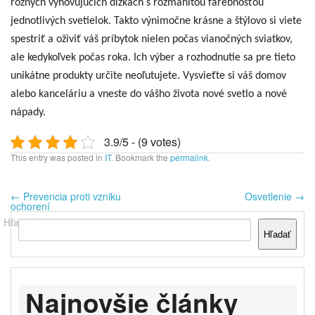
rôznych vyhovujúcich dĺžkach s rozmanitou farebnosťou
jednotlivých svetielok. Takto výnimočne krásne a štýlovo si viete
spestriť a oživiť váš príbytok nielen počas vianočných sviatkov,
ale kedykoľvek počas roka. Ich výber a rozhodnutie sa pre tieto
unikátne produkty určite neoľutujete. Vysvieťte si váš domov
alebo kanceláriu a vneste do vášho života nové svetlo a nové
nápady.
3.9/5 - (9 votes)
This entry was posted in
IT
. Bookmark the
permalink
.
←
Prevencia proti vzniku
Osvetlenie
→
ochorení
Hľadať
Hľadať
Najnovšie články