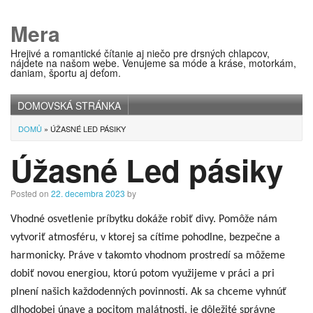
Mera
Hrejivé a romantické čítanie aj niečo pre drsných chlapcov,
nájdete na našom webe. Venujeme sa móde a kráse, motorkám,
daniam, športu aj deťom.
DOMOVSKÁ STRÁNKA
Main menu
DOMŮ
»
ÚŽASNÉ LED PÁSIKY
Úžasné Led pásiky
Posted on
22. decembra 2023
by
Vhodné osvetlenie príbytku dokáže robiť divy. Pomôže nám
vytvoriť atmosféru, v ktorej sa cítime pohodlne, bezpečne a
harmonicky. Práve v takomto vhodnom prostredí sa môžeme
dobiť novou energiou, ktorú potom využijeme v práci a pri
plnení našich každodenných povinností. Ak sa chceme vyhnúť
dlhodobej únave a pocitom malátnosti, je dôležité správne