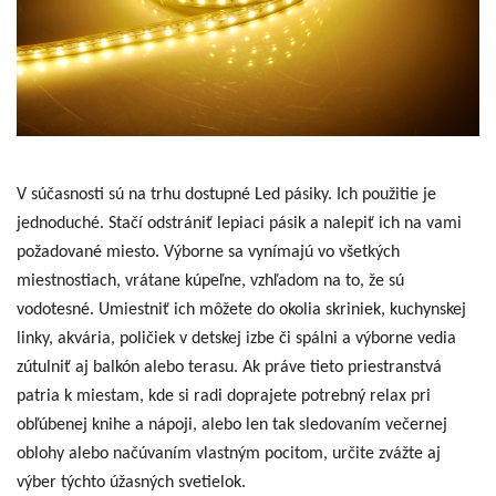
V súčasnosti sú na trhu dostupné Led pásiky. Ich použitie je
jednoduché. Stačí odstrániť lepiaci pásik a nalepiť ich na vami
požadované miesto. Výborne sa vynímajú vo všetkých
miestnostiach, vrátane kúpeľne, vzhľadom na to, že sú
vodotesné. Umiestniť ich môžete do okolia skriniek, kuchynskej
linky, akvária, poličiek v detskej izbe či spálni a výborne vedia
zútulniť aj balkón alebo terasu. Ak práve tieto priestranstvá
patria k miestam, kde si radi doprajete potrebný relax pri
obľúbenej knihe a nápoji, alebo len tak sledovaním večernej
oblohy alebo načúvaním vlastným pocitom, určite zvážte aj
výber týchto úžasných svetielok.