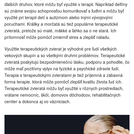
ďalších druhov, ktoré môžu byť využité v terapii. Napríklad delfíny
sú známe svojou schopnosťou komunikovať s ľuďmi a môžu byť
využité pri terapii detí s autizmom alebo inými vývojovými
poruchami. Králiky a morčatá sú tiež populárne terapeutické
zvieratá, pretože sú malé, mäkké a ľahko sa o ne stará. Ich
prítomnosť môže pomôcť zmierniť stres a zlepšiť náladu.
Využitie terapeutických zvierat je výhodné pre ľudí všetkých
vekových skupín a so všetkými druhmi problémov. Terapeutické
zvieratá poskytujú bezpodmienečnú lásku, podporu a pohodlie, čo
môže mať pozitívny vplyv na fyzické a psychické zdravie ľudí.
Terapia s terapeutickými zvieratami je tiež príjemná a zábavná
forma terapie, ktorá môže pomôcť zlepšiť kvalitu života ľud ích.
Terapeutické zvieratá môžu byť využité v rôznych prostrediach,
vrátane nemocníc, škôl, domovov dôchodcov, rehabilitačných
centier a dokonca aj vo väzniciach.