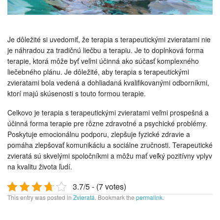
Je dôležité si uvedomiť, že terapia s terapeutickými zvieratami nie
je náhradou za tradičnú liečbu a terapiu. Je to doplnková forma
terapie, ktorá môže byť veľmi účinná ako súčasť komplexného
liečebného plánu. Je dôležité, aby terapia s terapeutickými
zvieratami bola vedená a dohliadaná kvalifikovanými odborníkmi,
ktorí majú skúsenosti s touto formou terapie.
Celkovo je terapia s terapeutickými zvieratami veľmi prospešná a
účinná forma terapie pre rôzne zdravotné a psychické problémy.
Poskytuje emocionálnu podporu, zlepšuje fyzické zdravie a
pomáha zlepšovať komunikáciu a sociálne zručnosti. Terapeutické
zvieratá sú skvelými spoločníkmi a môžu mať veľký pozitívny vplyv
na kvalitu života ľudí.
3.7/5 - (7 votes)
This entry was posted in
Zvieratá
. Bookmark the
permalink
.