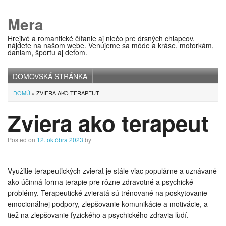
Mera
Hrejivé a romantické čítanie aj niečo pre drsných chlapcov,
nájdete na našom webe. Venujeme sa móde a kráse, motorkám,
daniam, športu aj deťom.
DOMOVSKÁ STRÁNKA
Main menu
DOMŮ
»
ZVIERA AKO TERAPEUT
Zviera ako terapeut
Posted on
12. októbra 2023
by
Využitie terapeutických zvierat je stále viac populárne a uznávané
ako účinná forma terapie pre rôzne zdravotné a psychické
problémy. Terapeutické zvieratá sú trénované na poskytovanie
emocionálnej podpory, zlepšovanie komunikácie a motivácie, a
tiež na zlepšovanie fyzického a psychického zdravia ľudí.