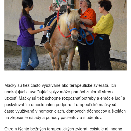
Mačky sú tiež často využívané ako terapeutické zvieratá. Ich
upokojujúci a uvoľňujúci vplyv môže pomôcť zmierniť stres a
úzkosť. Mačky sú tiež schopné rozpoznať potreby a emócie ľudí a
poskytovať im emocionálnu podporu. Terapeutické mačky sú
často využívané v nemocniciach, domovoch dôchodcov a školách
na zlepšenie nálady a pohody pacientov a študentov.
Okrem týchto bežných terapeutických zvierat, existuje aj mnoho