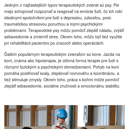
Jedným z najčastejších typov terapeutických zvierat sú psy. Psi
majú schopnosť rozpoznať a reagovať na emócie ľudí, čo ich robí
ideálnymi spoločníkmi pre ľudí s depresiou, úzkosťou, post-
traumatickou stresovou poruchou a inými psychickými
problémami. Terapeutické psy môžu pomôcť zlepšiť náladu, zvýšiť
sebavedomie a zmierniť stres. Okrem toho, môžu byť tiež využité
pri rehabilitácii pacientov po úrazoch alebo operáciách.
Ďalším populárnym terapeutickým zvieraťom sú kone. Jazda na
koni, známa ako hipoterapia, je účinná forma terapie pre ľudí s
rôznymi fyzickými a psychickými obmedzeniami. Pohyb na koni
pomáha posilňovať svaly, zlepšovať rovnováhu a koordináciu, a
tiež stimuluje zmysly. Okrem toho, práca s koňmi môže pomôcť
zlepšiť sebavedomie, sociálne zručnosti a emocionálnu stabilitu.