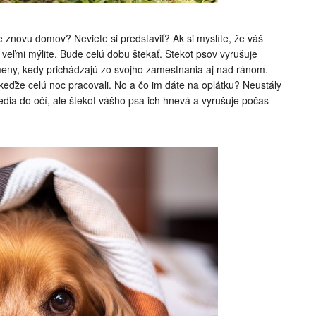
 znovu domov? Neviete si predstaviť? Ak si myslíte, že váš
 veľmi mýlite. Bude celú dobu štekať. Štekot psov vyrušuje
meny, kedy prichádzajú zo svojho zamestnania aj nad ránom.
keďže celú noc pracovali. No a čo im dáte na oplátku? Neustály
dia do očí, ale štekot vášho psa ich hnevá a vyrušuje počas