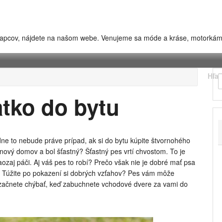
chlapcov, nájdete na našom webe. Venujeme sa móde a kráse, motorkám
Hľa
tko do bytu
ne to nebude práve prípad, ak si do bytu kúpite štvornohého
 nový domov a bol šťastný? Šťastný pes vrtí chvostom. To je
zaj páči. Aj váš pes to robí? Prečo však nie je dobré mať psa
? Túžite po pokazení si dobrých vzťahov? Pes vám môže
i začnete chýbať, keď zabuchnete vchodové dvere za vami do