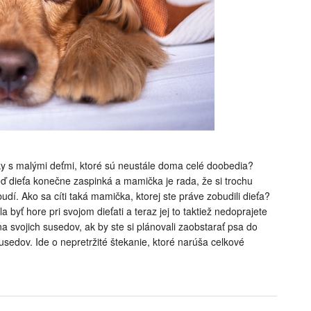
ky s malými deťmi, ktoré sú neustále doma celé doobedia?
eď dieťa konečne zaspinká a mamička je rada, že si trochu
udí. Ako sa cíti taká mamička, ktorej ste práve zobudili dieťa?
yť hore pri svojom dieťati a teraz jej to taktiež nedoprajete
 na svojich susedov, ak by ste si plánovali zaobstarať psa do
sedov. Ide o nepretržité štekanie, ktoré narúša celkové