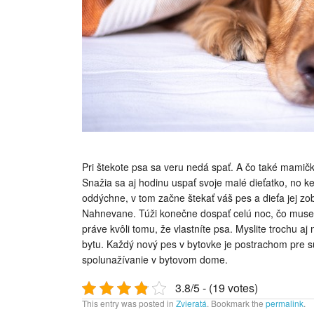
Pri štekote psa sa veru nedá spať. A čo také mamič
Snažia sa aj hodinu uspať svoje malé dieťatko, no k
oddýchne, v tom začne štekať váš pes a dieťa jej zob
Nahnevane. Túži konečne dospať celú noc, čo musela b
práve kvôli tomu, že vlastníte psa. Myslite trochu aj
bytu. Každý nový pes v bytovke je postrachom pre su
spolunažívanie v bytovom dome.
3.8/5 - (19 votes)
This entry was posted in
Zvieratá
. Bookmark the
permalink
.