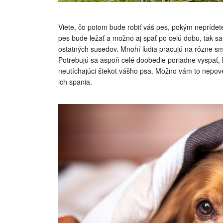
Viete, čo potom bude robiť váš pes, pokým neprídete
pes bude ležať a možno aj spať po celú dobu, tak sa
ostatných susedov. Mnohí ľudia pracujú na rôzne s
Potrebujú sa aspoň celé doobedie poriadne vyspať, 
neutíchajúci štekot vášho psa. Možno vám to nepove
ich spania.