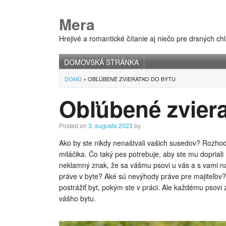
Mera
Hrejivé a romantické čítanie aj niečo pre drsných 
DOMOVSKÁ STRÁNKA
Main menu
DOMŮ
»
OBĽÚBENÉ ZVIERATKO DO BYTU
Obľúbené zviera
Posted on
3. augusta 2023
by
Ako by ste nikdy nenaštvali vašich susedov? Rozhod
miláčika. Čo taký pes potrebuje, aby ste mu dopriali
neklamný znak, že sa vášmu psovi u vás a s vami nao
práve v byte? Aké sú nevýhody práve pre majiteľov
postrážiť byt, pokým ste v práci. Ale každému psov
vášho bytu.